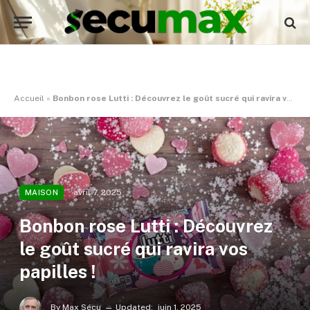
Accueil
»
Bonbon rose Lutti : Découvrez le goût sucré qui ravira vos papilles !
avril 7, 2025
MAISON
Bonbon rose Lutti : Découvrez
le goût sucré qui ravira vos
papilles !
By
Max Sécu
Updated:
juin 1, 2025