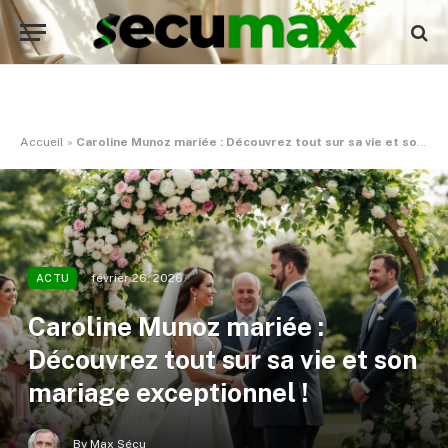
Accueil
»
Caroline Munoz mariée : Découvrez tout sur sa vie et son mariage exceptionnel !
février 26, 2026
ACTU
Caroline Munoz mariée :
Découvrez tout sur sa vie et son
mariage exceptionnel !
By
Max Sécu