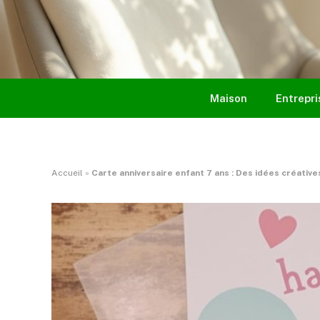
Maison
Entrepri
Accueil
»
Carte anniversaire enfant 7 ans : Des idées créatives