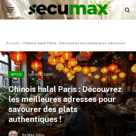
Accueil
»
Chinois halal Paris : Découvrez les meilleures adresses pour savourer des plats authentiques !
juillet 9, 2026
INFOS
Chinois halal Paris : Découvrez
les meilleures adresses pour
savourer des plats
authentiques !
By
Max Sécu