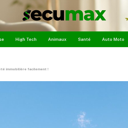
se
High Tech
Animaux
Santé
Auto Moto
été immobilière facilement !