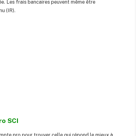
iée. Les frais bancaires peuvent même être
u (IR).
ro SCI
mpte pro pour trouver celle qui répond le mieux à