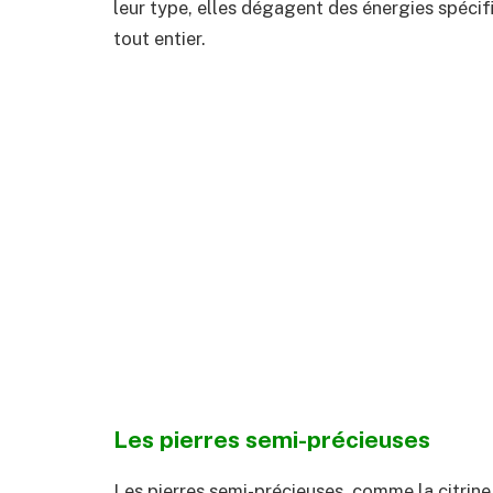
leur type, elles dégagent des énergies spécif
tout entier.
Les pierres semi-précieuses
Les pierres semi-précieuses, comme la citrine,