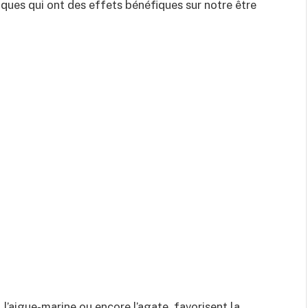
iques qui ont des effets bénéfiques sur notre être
 l’aigue-marine ou encore l’agate, favorisent la