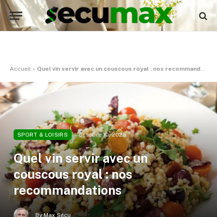
Accueil
»
Quel vin servir avec un couscous royal : nos recommandations
octobre 10, 2025
SPORT & LOISIRS
Quel vin servir avec un
couscous royal : nos
recommandations
By
Max Sécu