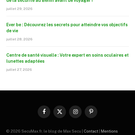
de la sécurité au Bénin avant de voyager !
juillet 29, 2026
Ever be : Découvrez les secrets pour atteindre vos objectifs
de vie
juillet 28, 2026
Centre de santé visuelle : Votre expert en soins oculaires et
lunettes adaptées
juillet 27, 2026
Facebook
X
Instagram
Pinterest
(Twitter)
© 2026 SecuMax.fr, le blog de Max Secu |
Contact
|
Mentions