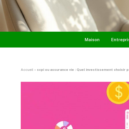
Maison
Entrepri
Accueil
»
scpi ou assurance vie : Quel investissement choisir