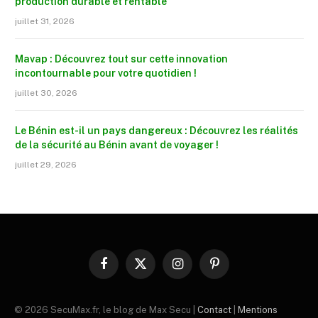
production durable et rentable
juillet 31, 2026
Mavap : Découvrez tout sur cette innovation
incontournable pour votre quotidien !
juillet 30, 2026
Le Bénin est-il un pays dangereux : Découvrez les réalités
de la sécurité au Bénin avant de voyager !
juillet 29, 2026
Facebook
X
Instagram
Pinterest
(Twitter)
© 2026 SecuMax.fr, le blog de Max Secu |
Contact
|
Mentions