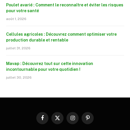
Poulet avarié : Comment le reconnaître et éviter les risques
pour votre santé
août 1, 2026
Cellules agricoles : Découvrez comment optimiser votre
production durable et rentable
juillet 31, 2026
Mavap : Découvrez tout sur cette innovation
incontournable pour votre quotidien !
juillet 30, 2026
Facebook
X
Instagram
Pinterest
(Twitter)