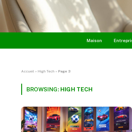
Maison
Entrepri
Accueil
»
High Tech
»
Page 3
BROWSING:
HIGH TECH