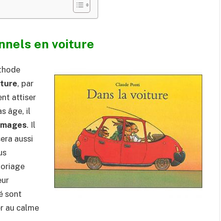
nnels en voiture
éthode
cture
, par
nt attiser
s âge, il
’images
. Il
sera aussi
us
loriage
eur
té sont
er au calme