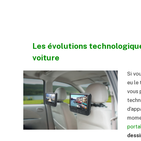
Les évolutions technologique
voiture
Si vo
eu le
vous 
techn
d’app
momen
porta
dess